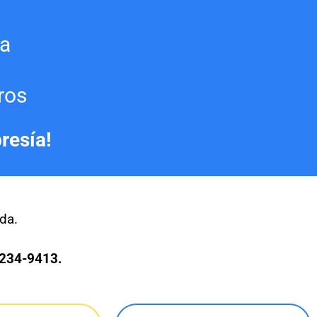
ía
ros
resía!
da.
1234-9413.