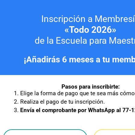
Ir
al
Inscripción a Membres
contenido
«Todo 2026»
de la Escuela para Maest
¡Añadirás
6 meses a tu memb
Pasos para inscribirte:
Elige la forma de pago que te sea más cómo
Realiza el pago de tu inscripción.
Envía el comprobante por WhatsApp al 77-