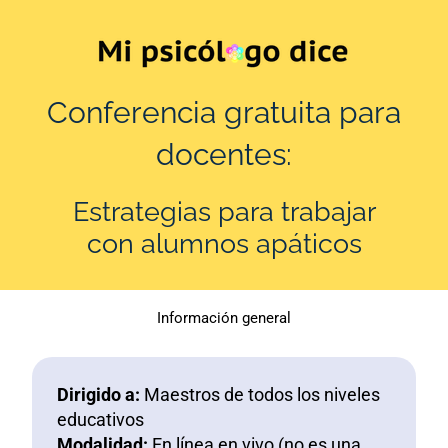
Ir
al
contenido
Conferencia gratuita para
docentes:
Estrategias para trabajar
con alumnos apáticos
Información general
Dirigido a:
Maestros de todos los niveles
educativos
Modalidad:
En línea en vivo (no es una