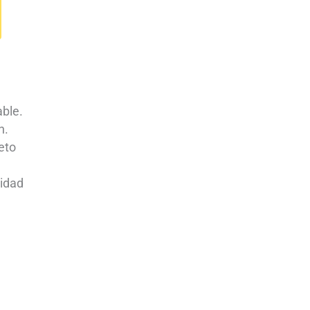
ble.
n.
eto
lidad