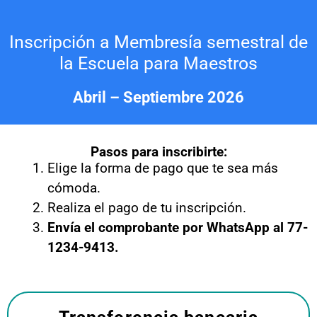
Ir
al
Inscripción a Membresía semestral de
contenido
la Escuela para Maestros
Abril – Septiembre 2026
Pasos para inscribirte:
Elige la forma de pago que te sea más
cómoda.
Realiza el pago de tu inscripción.
Envía el comprobante por WhatsApp al 77-
1234-9413.