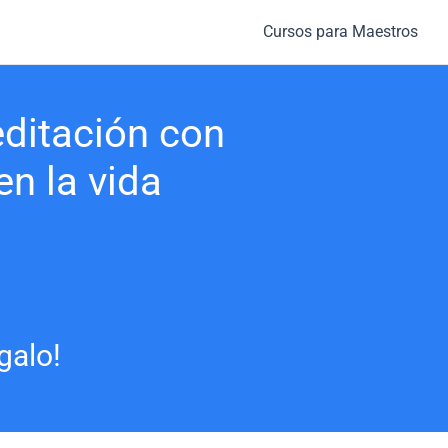
Cursos para Maestros
editación con
en la vida
galo!