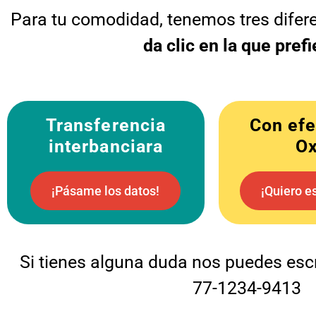
Para tu comodidad, tenemos tres difer
da clic en la que pref
Transferencia
Con efe
interbanciara
O
¡Pásame los datos!
¡Quiero e
Si tienes alguna duda nos puedes escr
77-1234-9413