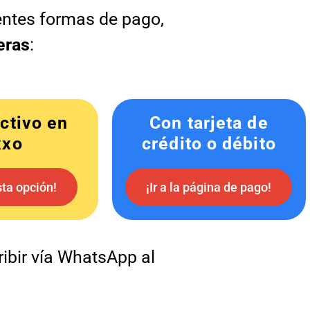
entes formas de pago,
ieras
:
ctivo en
Con tarjeta de
xxo
crédito o débito
sta opción!
¡Ir a la página de pago!
ibir vía WhatsApp al